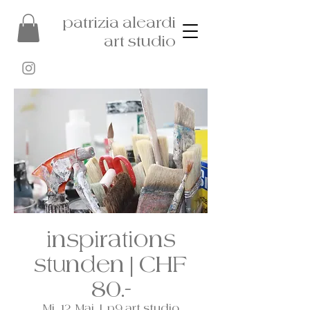
patrizia aleardi
art studio
inspirations
stunden | CHF
80.-
Mi., 12. Mai
  |  
p9 art studio