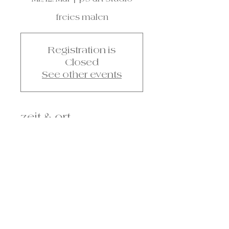
freies malen
Registration is
Closed
See other events
zeit & ort
12. Mai 2021, 19:00 – 22:00
p9 art studio, bernstrasse 2,
8964 rudolfstetten
veranstaltungsrichtlinien